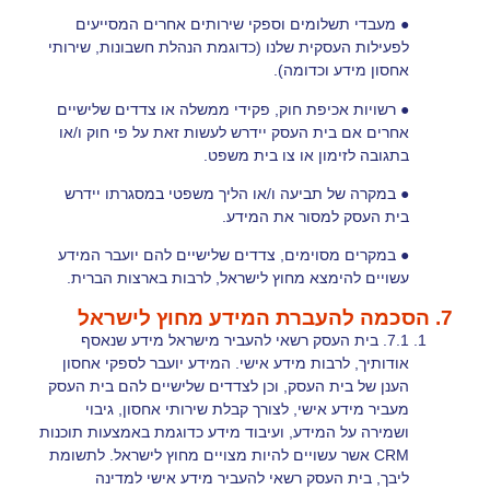
● מעבדי תשלומים וספקי שירותים אחרים המסייעים
לפעילות העסקית שלנו (כדוגמת הנהלת חשבונות, שירותי
אחסון מידע וכדומה).
● רשויות אכיפת חוק, פקידי ממשלה או צדדים שלישיים
אחרים אם בית העסק יידרש לעשות זאת על פי חוק ו/או
בתגובה לזימון או צו בית משפט.
● במקרה של תביעה ו/או הליך משפטי במסגרתו יידרש
בית העסק למסור את המידע.
● במקרים מסוימים, צדדים שלישיים להם יועבר המידע
עשויים להימצא מחוץ לישראל, לרבות בארצות הברית.
7. הסכמה להעברת המידע מחוץ לישראל
7.1. בית העסק רשאי להעביר מישראל מידע שנאסף
אודותיך, לרבות מידע אישי. המידע יועבר לספקי אחסון
הענן של בית העסק, וכן לצדדים שלישיים להם בית העסק
מעביר מידע אישי, לצורך קבלת שירותי אחסון, גיבוי
ושמירה על המידע, ועיבוד מידע כדוגמת באמצעות תוכנות
CRM אשר עשויים להיות מצויים מחוץ לישראל. לתשומת
ליבך, בית העסק רשאי להעביר מידע אישי למדינה