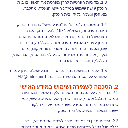
1.3. מדיניות הפרטיות להלן מפרטת את האופן בו בית
העסק עושה שימוש במידע האישי הנאסף, מתקבל,
מאוחסן ונשמר על ידי בית העסק.
1.4. במסמך זה "מידע" או "מידע אישי" כהגדרתו בחוק
הגנת הפרטיות, תשמ"א-1981 (להלן: "חוק הגנת
הפרטיות") הינו מידע המתייחס לאדם מזוהה או אדם
הניתן לזיהוי באמצעות פרט מזהה ובכלל זה, בין היתר,
שם, מספר זהות, מזהה ביומטרי, נתוני מיקום, מזהה
מקוון, או נתון אחד או יותר הנוגע למצבו הפיזי, הבריאותי,
הכלכלי, החברתי או התרבותי.
1.5. לפניות בנושא הגנת הפרטיות, ובכל שאלה, ניתן לפנות
לאחראי על הגנת הפרטיות בכתובת:
MZ@gefen.co.il
.
2. הסכמה לשמירה ושימוש במידע האישי
2.1. בחתימה על הסכם זה מסכים הלקוח לאמור במדיניות
הפרטיות ולכל איסוף, עיבוד ושיתוף של המידע האישי, כפי
שיפורט במדיניות זו. המידע אשר יימסר על ידי הלקוח
יישמר במאגרי המידע של בית העסק.
2.2. הלקוח מבין כי במידה ויסרב לשתף את המידע, ייתכן
כי לא יוכל לקבל שירותים מבית העסק, ובזאת מוותר הלקוח