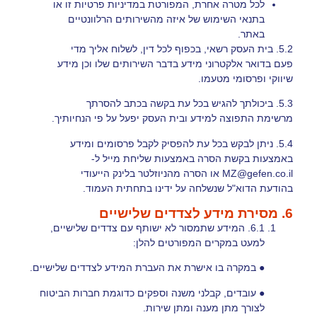
לכל מטרה אחרת, המפורטת במדיניות פרטיות זו או
בתנאי השימוש של איזה מהשירותים הרלוונטיים
באתר.
5.2. בית העסק רשאי, בכפוף לכל דין, לשלוח אליך מדי
פעם בדואר אלקטרוני מידע בדבר השירותים שלו וכן מידע
שיווקי ופרסומי מטעמו.
5.3. ביכולתך להגיש בכל עת בקשה בכתב להסרתך
מרשימת התפוצה למידע ובית העסק יפעל על פי הנחיותיך.
5.4. ניתן לבקש בכל עת להפסיק לקבל פרסומים ומידע
באמצעות בקשת הסרה באמצעות שליחת מייל ל-
MZ@gefen.co.il
או הסרה מהניוזלטר בלינק הייעודי
בהודעת הדוא"ל שנשלחה על ידינו בתחתית העמוד.
6. מסירת מידע לצדדים שלישיים
6.1. המידע שתמסור לא ישותף עם צדדים שלישיים,
למעט במקרים המפורטים להלן:
● במקרה בו אישרת את העברת המידע לצדדים שלישיים.
● עובדים, קבלני משנה וספקים כדוגמת חברות הביטוח
לצורך מתן מענה ומתן שירות.