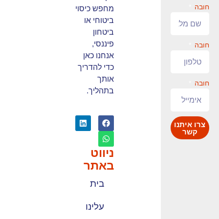
חובה
מחפש כיסוי
ביטוחי או
ביטחון
פיננסי,
חובה
אנחנו כאן
כדי להדריך
אותך
חובה
כל הזכויות
בתהליך.
שמורות
לשושני
סוכנות
לביטוח
2009-2023
צרו איתנו
©
קשר
ניווט
באתר
בית
עלינו