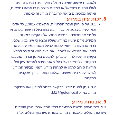
ולסמכות שיפוט שאינה מחילה חוקי הגנת מידע הזהים
לאלו החלים בישראל או במקום השיפוט בו את/ה נמצאים,
ואת/ה מסכימים בזאת להעברת מידע זה כאמור.
8. זכות עיון במידע
8.1. על פי חוק הגנת הפרטיות, התשמ"א-1981, כל אדם
זכאי לעיין בעצמו, או על ידי בא כוחו בעל הרשאה בכתב או
על ידי אפוטרופסו, במידע הנוגע אליו הקיים במאגר
המידע. אדם שעיין במידע שעליו ומצא כי אינו נכון, שלם,
ברור או מעודכן, רשאי לפנות לבעל מאגר המידע בבקשה
לתקן את המידע או למחקו. אם בעל המאגר סירב למלא
בקשה זו, עליו להודיע על כך למבקש באופן ובדרך שנקבעו
בתקנות. על סירובו של בעל מאגר מידע לאפשר עיון ועל
הודעת סירוב לתקן או למחוק מידע, רשאי מבקש המידע
לערער לפני בית משפט השלום באופן ובדרך שנקבעו
בתקנות.
8.2. ניתן לפנות אלינו בבקשה בכתב לתיקון ו/או מחיקת
מידע במייל
MZ@gefen.co.il
.
9. אבטחת מידע
9.1. בית העסק מיישם במסגרת דרכי התקשורת ומתן השירות
מערכות ונהלים לאבטחת מידע. בעוד שמערכות ונהלים אלה